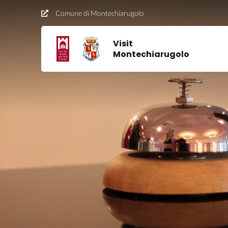
Comune di Montechiarugolo
Visit
Montechiarugolo