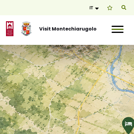
IT
Visit Montechiarugolo